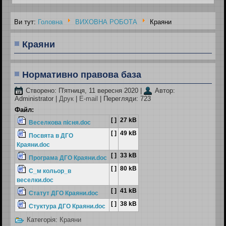
Ви тут:
Головна
ВИХОВНА РОБОТА
Краяни
Краяни
Нормативно правова база
Створено: П'ятниця, 11 вересня 2020
|
Автор:
Administrator
|
Друк
|
E-mail
| Перегляди: 723
Файл:
[ ]
27 kB
Веселкова пісня.doc
[ ]
49 kB
Посвята в ДГО
Краяни.doc
[ ]
33 kB
Програма ДГО Краяни.doc
[ ]
80 kB
С_м кольор_в
веселки.doc
[ ]
41 kB
Статут ДГО Краяни.doc
[ ]
38 kB
Стуктура ДГО Краяни.doc
Категорія:
Краяни