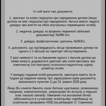
Із собі мати такі документи:
1. оригінал та копію свідоцтва про народження дитини (якщо
дитина не має свідоцтва про народження, батьки мають надати
довідку про взяття на облік внутрішньо переміщеної особи);
2. медичну довідку за формою первинної облікової
документації №086-1/о;
3. довідку профілактичних щеплень №063/о;
4. документи, що підтверджують місце проживання дитини чи
одного з її батьків на території обслуговування.
У разі наявності та за бажанням одного з батьків дитини до
заяви можуть додаватися оригінал або копія висновку про
комплексну (чи повторну) психолого-педагогічну оцінку
розвитку особи.
У випадку подання копій документів, оригінали мають бути
подані до видання наказу про зарахування (крім документа,
визначеного пунктом 1) до 31 травня 2026 року.
Якщо Ви хочете бачити свою дитину щасливою, розвиненою,
творчою, компетентною, запрошуємо до вступу в перший
клас нашого закладу. Навчання та виховання дітей
здійснюється в сучасному освітньому середовищі за
освітньою програмою НУШ (за редакцією О. Савченко).