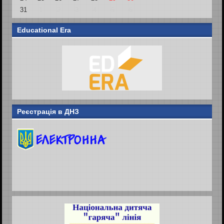
31
1
2
3
4
5
6
Educational Era
Реєстрація в ДНЗ