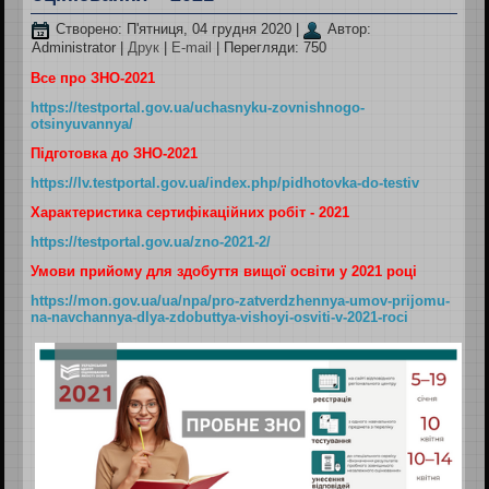
Створено: П'ятниця, 04 грудня 2020
|
Автор:
Administrator
|
Друк
|
E-mail
| Перегляди: 750
Все про ЗНО-2021
https://testportal.gov.ua/uchasnyku-zovnishnogo-
otsinyuvannya/
Підготовка до ЗНО-2021
https://lv.testportal.gov.ua/index.php/pidhotovka-do-testiv
Характеристика сертифікаційних робіт - 2021
https://testportal.gov.ua/zno-2021-2/
Умови прийому для здобуття вищої освіти у 2021 році
https://mon.gov.ua/ua/npa/pro-zatverdzhennya-umov-prijomu-
na-navchannya-dlya-zdobuttya-vishoyi-osviti-v-2021-roci