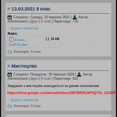
13.03.2021 9 клас
Створено: Середа, 10 березня 2021
|
Автор:
Administrator
|
Друк
|
E-mail
| Перегляди: 716
Додати коментар
Файл:
[ ]
35 kB
9 клас,
13.03.21.doc
Категорія:
9 клас
Мистецтво
Створено: Понеділок, 30 березня 2020
|
Автор:
Administrator
|
Друк
|
E-mail
| Перегляди: 832
Завдання з мистецтва знаходяться за даним посиланням
https://drive.google.com/drive/folders/1MCWXlRJdP4QY5n_CEiBR
Додати коментар
Категорія:
9 клас