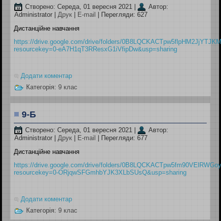
Створено: Середа, 01 вересня 2021
|
Автор:
Administrator
|
Друк
|
E-mail
| Перегляди: 627
Дистанційне навчання
https://drive.google.com/drive/folders/0B8LQCKACTpw5flpHM2
resourcekey=0-eA7H1qT3RResxG1iVfipDw&usp=sharing
Додати коментар
Категорія:
9 клас
9-Б
Створено: Середа, 01 вересня 2021
|
Автор:
Administrator
|
Друк
|
E-mail
| Перегляди: 677
Дистанційне навчання
https://drive.google.com/drive/folders/0B8LQCKACTpw5fm90VE
resourcekey=0-ORjqwSFGmhbYJK3XLbSUsQ&usp=sharing
Додати коментар
Категорія:
9 клас