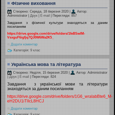
ФІзичне виховання
Створено: Середа, 18 березня 2020
|
Автор:
Administrator
|
Друк
|
E-mail
| Перегляди: 857
Завдання з фізичної культури знаходяться за даним
посиланням
https://drive.google.com/drive/folders/1feBSwIM-
VsxguF6igfjq7QJ0W6Wa2K5_
Додати коментар
Категорія:
9 клас
Українська мова та література
Створено: Неділя, 15 березня 2020
|
Автор: Administrator
|
Друк
|
E-mail
| Перегляди: 824
Завдання з української мови та літератури
знаходяться за даним посиланням
https://drive.google.com/drive/folders/1G6_wraIabBte6_M-
eH2DU1iTlIcL8HCJ
Додати коментар
Категорія:
9 клас