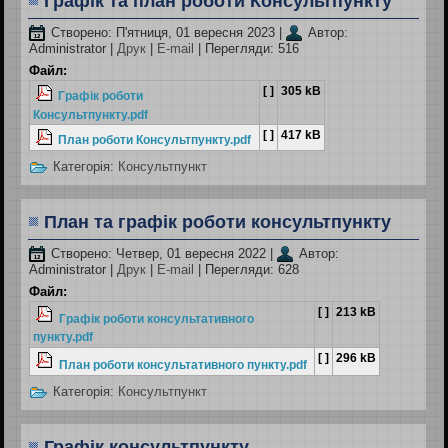
Графік та план роботи Консультпункту
Створено: П'ятниця, 01 вересня 2023
|
Автор:
Administrator
|
Друк
|
E-mail
| Перегляди: 516
Файл:
[ ]
305 kB
Графік роботи
Консультпункту.pdf
[ ]
417 kB
План роботи Консультпункту.pdf
Категорія:
Консультпункт
План та графік роботи консультпункту
Створено: Четвер, 01 вересня 2022
|
Автор:
Administrator
|
Друк
|
E-mail
| Перегляди: 628
Файл:
[ ]
213 kB
Графік роботи консультативного
пункту.pdf
[ ]
296 kB
План роботи консультативного пункту.pdf
Категорія:
Консультпункт
Графік консультпункту