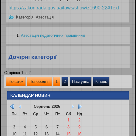
https://zakon.rada.gov.ua/laws/show/z1690-22#Text
Категорія:
Атестація
Атестація педагогічних працівників
Дочірні категорії
Сторінка 1 із 2
Початок
Попередня
1
2
Наступна
Кінець
КАЛЕНДАР НОВИН
Серпень
2026
Пн
Вт
Ср
Чт
Пт
Сб
Нд
27
28
29
30
31
1
2
3
4
5
6
7
8
9
10
11
12
13
14
15
16