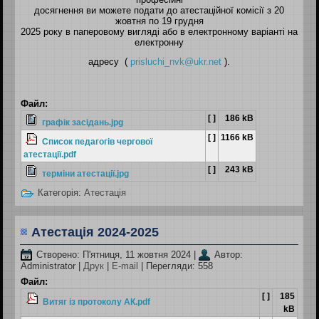
досягнення ви можете подати до атестаційної комісії з 20
жовтня по 19 грудня
2025 року в паперовому вигляді або в електронному варіанті на
електронну
адресу (
prisluchi_nvk@ukr.net
).
Файл:
[ ]
186 kB
графік засідань.jpg
[ ]
1166 kB
Список педагогів чергової
атестації.pdf
[ ]
243 kB
терміни атестації.jpg
Категорія:
Атестація
Атестація 2024-2025
Створено: П'ятниця, 11 жовтня 2024
|
Автор:
Administrator
|
Друк
|
E-mail
| Перегляди: 558
Файл:
[ ]
185
Витяг із протоколу АК.pdf
kB