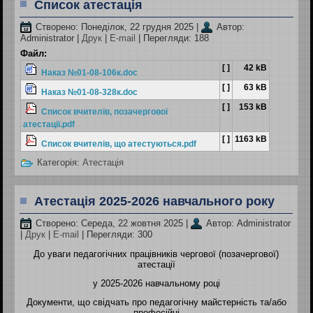
Список атестація
Створено: Понеділок, 22 грудня 2025
|
Автор:
Administrator
|
Друк
|
E-mail
| Перегляди: 188
Файл:
[ ]
42 kB
Наказ №01-08-106к.doc
[ ]
63 kB
Наказ №01-08-328к.doc
[ ]
153 kB
Список вчителів, позачергової
атестації.pdf
[ ]
1163 kB
Список вчителів, що атестуються.pdf
Категорія:
Атестація
Атестація 2025-2026 навчального року
Створено: Середа, 22 жовтня 2025
|
Автор: Administrator
|
Друк
|
E-mail
| Перегляди: 300
До уваги педагогічних працівників чергової (позачергової)
атестації
у 2025-2026 навчальному році
Документи, що свідчать про педагогічну майстерність та/або
професійні