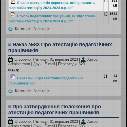
[ ]
351
Список заступників директора, які підлягають
kB
черговій атестації у 2023-2024 н.р..pdf
[ ]
1634
Список педагогічних працівнків, які підлягають
kB
черговій атестації у 2023-2024 н.р..pdf
Категорія:
Атестація
Наказ №83 Про атестацію педагогічних
працівників
Створено: П'ятниця, 01 вересня 2023
|
Автор:
Administrator
|
Друк
|
E-mail
| Перегляди: 629
Файл:
[ ]
34
Наказ №83 Про атестацію педагогічних
kB
працівників.doc
Категорія:
Атестація
Про затвердження Положення про
атестацію педагогічних працівників
Створено: П'ятниця, 01 вересня 2023
|
Автор:
Administrator
|
Друк
|
E-mail
| Перегляди: 635