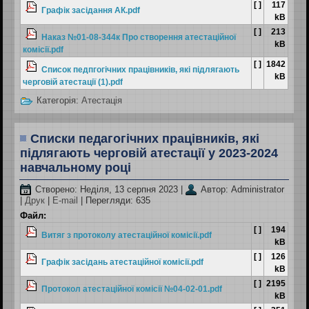
[ ]
117
Графік засідання АК.pdf
kB
[ ]
213
Наказ №01-08-344к Про створення атестаційної
kB
комісії.pdf
[ ]
1842
Список педпгогічних працівників, які підлягають
kB
черговій атестації (1).pdf
Категорія:
Атестація
Списки педагогічних працівників, які
підлягають черговій атестації у 2023-2024
навчальному році
Створено: Неділя, 13 серпня 2023
|
Автор: Administrator
|
Друк
|
E-mail
| Перегляди: 635
Файл:
[ ]
194
Витяг з протоколу атестаційної комісії.pdf
kB
[ ]
126
Графік засідань атестаційної комісії.pdf
kB
[ ]
2195
Протокол атестаційної комісії №04-02-01.pdf
kB